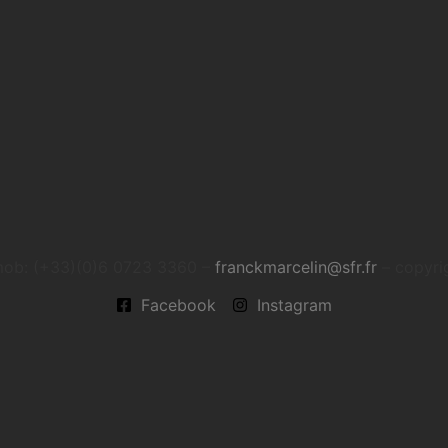
 mob: (+33)(0)6 0723 3360 –
franckmarcelin@sfr.fr
– copyri
Facebook
Instagram