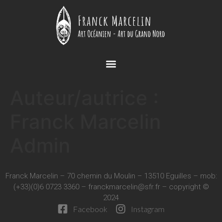
Auteur/autrice :
Franck Marcelin
Admin
Franck Marcelin – 70 chemin du Moulin – 13510 Eguilles – mob:
(+33)(0)6 0723 3360 –
franckmarcelin@sfr.fr
– copyright ©
2024
Facebook
Instagram