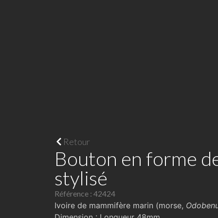
Retour
Bouton en forme d
stylisé
Référence : 42424
Ivoire de mammifère marin (morse,
Odobenu
Dimension : Longueur 48mm