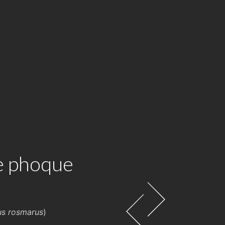
e phoque
s rosmarus
)