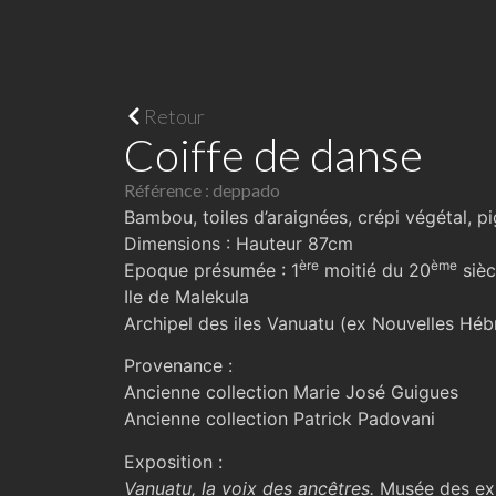
Retour
Coiffe de danse
Référence : deppado
Bambou, toiles d’araignées, crépi végétal, p
Dimensions : Hauteur 87cm
ère
ème
Epoque présumée : 1
moitié du 20
sièc
Ile de Malekula
Archipel des iles Vanuatu (ex Nouvelles Héb
Provenance :
Ancienne collection Marie José Guigues
Ancienne collection Patrick Padovani
Exposition :
Vanuatu, la voix des ancêtres.
Musée des ex