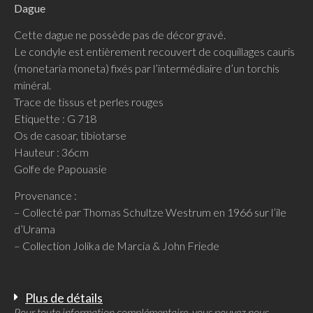
Dague
Cette dague ne possède pas de décor gravé.
Le condyle est entièrement recouvert de coquillages cauris
(monetaria moneta) fixés par l’intermédiaire d’un torchis
minéral.
Trace de tissus et perles rouges
Etiquette : G 718
Os de casoar, tibiotarse
Hauteur : 36cm
Golfe de Papouasie
Provenance :
– Collecté par Thomas Schultze Westrum en 1966 sur l’ile
d’Urama
– Collection Jolika de Marcia & John Friede
Plus de détails
Pour toute information complémentaire, vous pouvez nous