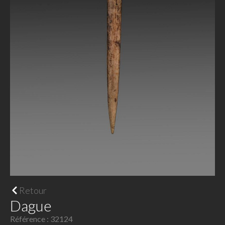
Retour
Dague
Référence : 32124