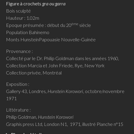
Figure à crochets
gra ou garra
Bois sculpté
Hauteur : 1.02m
ème
Epoque présumée : début du 20
siècle
Population Bahinemo
Monts HunsteinPapouasie Nouvelle-Guinée
Provenance :
Collecté par le Dr. Philip Goldman dans les années 1960,
Collection Marcia et John Friede, Rye, New York
Collection privée, Montréal
Exposition :
Gallery 43, Londres,
Hunstein Korowori
, octobre/novembre
1971
Littérature :
Philip Goldman,
Hunstein Korowori
Graphis press Ltd, London N1, 1971, illustré Planche n°15