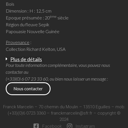
Bois
Dimension : H : 12,5 cm
ème
Epoque présumée : 20
siècle
Région du fleuve Sepik
Papouasie Nouvelle Guinée
Provenance
:
Collection Richard Kelton, USA
Plus de détails
Pour toute information complémentaire, vous pouvez nous
contacter au
(+33)(0) 6 07 23 33 60, ou bien nous laisser un message :
Nous contacter
Franck Marcelin – 70 chemin du Moulin – 13510 Eguilles – mob:
(+33)(0)6 0723 3360 –
franckmarcelin@sfr.fr
– copyright ©
2024
Facebook
Instagram