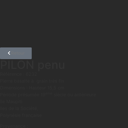
Retour
PILON penu
Référence : 6232
Pierre basalte à grain très fin
Dimensions : Hauteur 15,5 cm
ème
Période présumée 19
siècle ou antérieure
Ile Maupiti
Iles de la Société,
Polynésie française
Provenance :