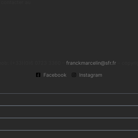
 contacter au
 mob: (+33)(0)6 0723 3360 –
franckmarcelin@sfr.fr
– copyri
Facebook
Instagram