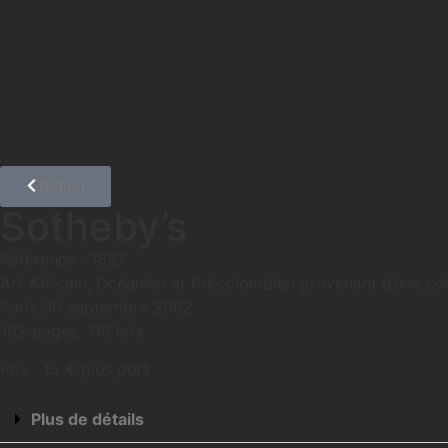
Retour
Sotheby’s
Référence : 1827
Art Africain, Océanien et Précolombien provenant d’une co
Paris 30 septembre 2002
182 pages, 110 lots
Prix : 15 € plus port
Plus de détails