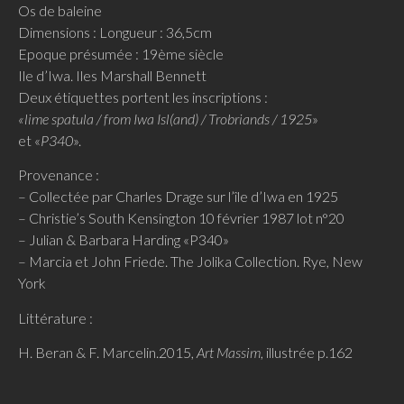
Os de baleine
Dimensions : Longueur : 36,5cm
Epoque présumée : 19ème siècle
Ile d’Iwa. Iles Marshall Bennett
Deux étiquettes portent les inscriptions :
«lime spatula / from Iwa Isl(and) / Trobriands / 1925
»
et «
P340
».
Provenance :
– Collectée par Charles Drage sur l’île d’Iwa en 1925
– Christie’s South Kensington 10 février 1987 lot n°20
– Julian & Barbara Harding «P340»
– Marcia et John Friede. The Jolika Collection. Rye, New
York
Littérature :
H. Beran & F. Marcelin.2015,
Art Massim
, illustrée p.162